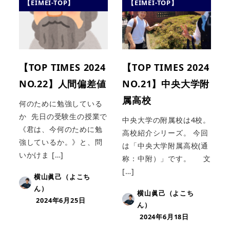
【EIMEI-TOP】
【EIMEI-TOP】
【TOP TIMES 2024
【TOP TIMES 2024
NO.22】人間偏差値
NO.21】中央大学附
属高校
何のために勉強している
か 先日の受験生の授業で
中央大学の附属校は4校。
《君は、今何のために勉
高校紹介シリーズ。 今回
強しているか。》と、問
は「中央大学附属高校(通
いかけま […]
称：中附）」です。 文
[…]
横山眞己（よこち
ん）
横山眞己（よこち
2024年6月25日
ん）
2024年6月18日