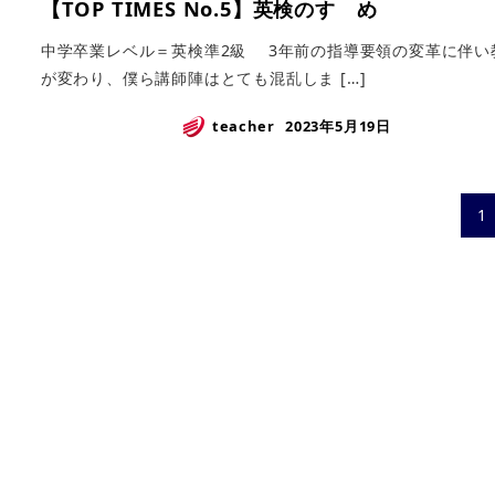
【TOP TIMES No.5】英検のすゝめ
中学卒業レベル＝英検準2級 3年前の指導要領の変革に伴い
が変わり、僕ら講師陣はとても混乱しま […]
teacher
2023年5月19日
投
1
稿
の
ペ
ー
ジ