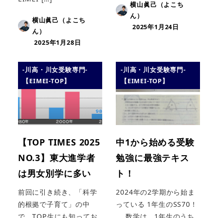
横山眞己（よこち
ん）
横山眞己（よこち
2025年1月24日
ん）
2025年1月28日
-川高・川女受験専門-
-川高・川女受験専門-
【EIMEI-TOP】
【EIMEI-TOP】
【TOP TIMES 2025
中1から始める受験
NO.3】東大進学者
勉強に最強テキス
は男女別学に多い
ト！
前回に引き続き、「科学
2024年の2学期から始ま
的根拠で子育て」の中
っている 1年生のSS70！
で、TOP生にも知ってお
数学は、1年生のうち