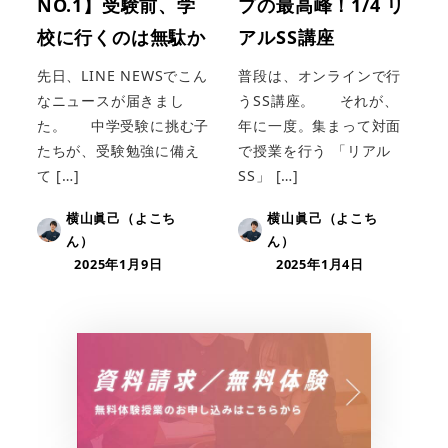
NO.1】受験前、学
プの最高峰！1/4 リ
校に行くのは無駄か
アルSS講座
先日、LINE NEWSでこん
普段は、オンラインで行
なニュースが届きまし
うSS講座。 それが、
た。 中学受験に挑む子
年に一度。集まって対面
たちが、受験勉強に備え
で授業を行う 「リアル
て […]
SS」 […]
横山眞己（よこち
横山眞己（よこち
ん）
ん）
2025年1月9日
2025年1月4日