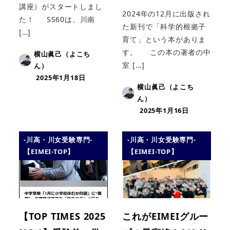
講座）がスタートしまし
2024年の12月に出版され
た！ SS60は、川南
た新刊で「科学的根拠子
[…]
育て」という本がありま
す。 この本の著者の中
横山眞己（よこち
室 […]
ん）
2025年1月18日
横山眞己（よこち
ん）
2025年1月16日
-川高・川女受験専門-
-川高・川女受験専門-
【EIMEI-TOP】
【EIMEI-TOP】
【TOP TIMES 2025
これがEIMEIグルー