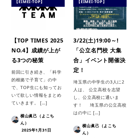
【EIMEI-TOP】
【EIMEI-TOP】
【TOP TIMES 2025
3/22(土)19:00～!
NO.4】成績が上が
「公立名門校 大集
る3つの秘策
合」イベント開催決
定！
前回に引き続き、「科学
的根拠で子育て」の中
埼玉県の中学生の3人に2
で、TOP生にも知ってお
人は、 公立高校を志望
いて欲しい情報をまとめ
し、公立高校に通いま
ていきます。 […]
す！ 埼玉県の公立高校
はの中に […]
横山眞己（よこち
ん）
横山眞己（よこち
2025年1月31日
ん）