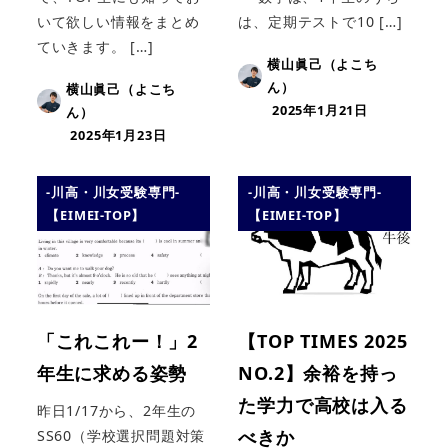
いて欲しい情報をまとめ
は、定期テストで10 […]
ていきます。 […]
横山眞己（よこち
ん）
横山眞己（よこち
2025年1月21日
ん）
2025年1月23日
-川高・川女受験専門-
-川高・川女受験専門-
【EIMEI-TOP】
【EIMEI-TOP】
「これこれー！」2
【TOP TIMES 2025
年生に求める姿勢
NO.2】余裕を持っ
た学力で高校は入る
昨日1/17から、2年生の
べきか
SS60（学校選択問題対策