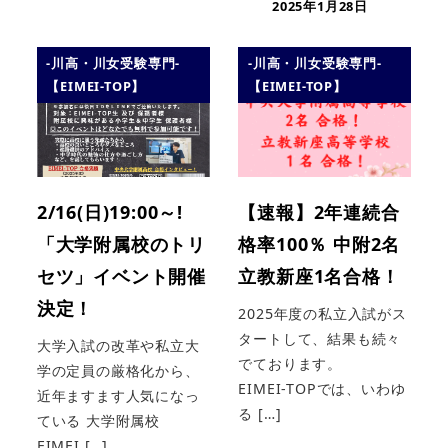
2025年1月28日
-川高・川女受験専門-
-川高・川女受験専門-
【EIMEI-TOP】
【EIMEI-TOP】
2/16(日)19:00～!
【速報】2年連続合
「大学附属校のトリ
格率100％ 中附2名
セツ」イベント開催
立教新座1名合格！
決定！
2025年度の私立入試がス
タートして、結果も続々
大学入試の改革や私立大
でております。
学の定員の厳格化から、
EIMEI-TOPでは、いわゆ
近年ますます人気になっ
る […]
ている 大学附属校
EIMEI […]