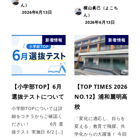
ん）
横山眞己（よこち
2026年6月13日
ん）
2026年6月13日
新着情報
新着情報
【小学部TOP】6月
【TOP TIMES 2026
選抜テストについて
NO.12】浦和麗明高
校
小学部TOPについては詳
細をコチラからご確認く
「変化に適応し、自らを
ださい！ 6月 選
変える」教育で飛躍。共
抜テスト 実施日 6/2 […]
学化からの大躍進！ 今回