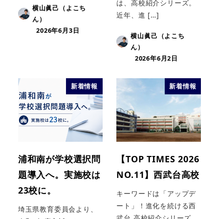
は、高校紹介シリーズ。
横山眞己（よこち
近年、進 […]
ん）
2026年6月3日
横山眞己（よこち
ん）
2026年6月2日
新着情報
新着情報
浦和南が学校選択問
【TOP TIMES 2026
題導入へ。実施校は
NO.11】西武台高校
23校に。
キーワードは「アップデ
ート」！進化を続ける西
埼玉県教育委員会より、
武台 高校紹介シリーズ。