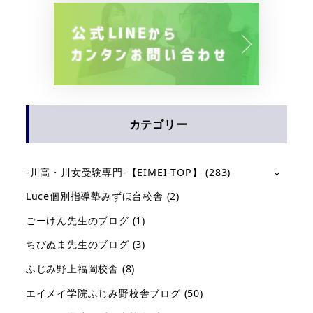
送
り
カテゴリー
-川高・川女受験専門-【EIMEI-TOP】
(283)
Luce個別指導塾みずほ台校舎
(2)
ごーけん先生のブログ
(1)
ちびぬま先生のブログ
(3)
ふじみ野上福岡校舎
(8)
エイメイ学院ふじみ野校舎ブログ
(50)