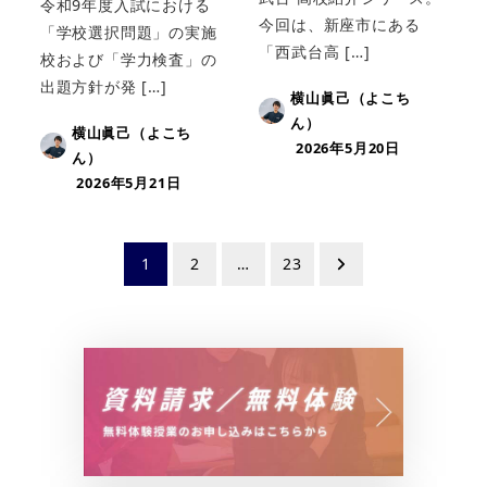
令和9年度入試における
今回は、新座市にある
「学校選択問題」の実施
「西武台高 […]
校および「学力検査」の
出題方針が発 […]
横山眞己（よこち
ん）
横山眞己（よこち
2026年5月20日
ん）
2026年5月21日
投
1
2
…
23
稿
の
ペ
ー
ジ