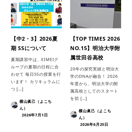
【中2・3】2026夏
【TOP TIMES 2026
期 SSについて
NO.15】明治大学附
属世田谷高校
夏期講習中は、EIMEIグ
ループの夏期の日程に合
20年の探究実績と明治大
わせて 毎日SSの授業を行
学のDNAが融合！ 2026
います！ カリキュラムに
年度から、明治大学の附
つ […]
属高校としてのスタート
を切 […]
横山眞己（よこち
ん）
横山眞己（よこち
2026年7月1日
ん）
2026年6月25日