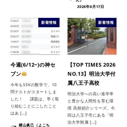
2026年6月17日
新着情報
新着情報
今週(6/12~)の神セ
【TOP TIMES 2026
ブン
NO.13】明治大学付
属八王子高校
今年もSSKの数学で、10
問テストがスタートしま
明治大学への高い進学率
した！ 課題は、早く取
と豊かな人間性を育む環
り組むことにこしたこと
境 高校紹介シリーズ、今
はあ […]
回は八王子市にある「明
治大学附属 […]
横山眞己（よこち