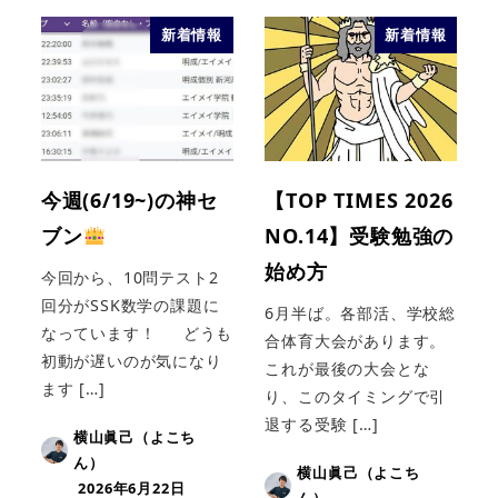
新着情報
新着情報
今週(6/19~)の神セ
【TOP TIMES 2026
ブン
NO.14】受験勉強の
始め方
今回から、10問テスト2
回分がSSK数学の課題に
6月半ば。各部活、学校総
なっています！ どうも
合体育大会があります。
初動が遅いのが気になり
これが最後の大会とな
ます […]
り、このタイミングで引
退する受験 […]
横山眞己（よこち
ん）
横山眞己（よこち
2026年6月22日
ん）