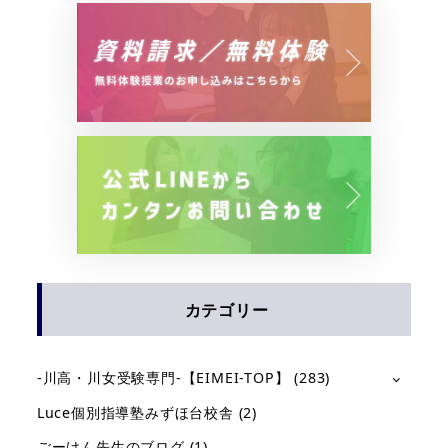
カテゴリー
-川高・川女受験専門-【EIMEI-TOP】
(283)
Luce個別指導塾みずほ台校舎
(2)
ごーけん先生のブログ
(1)