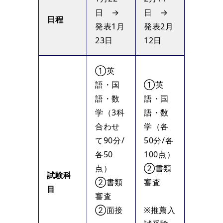
日 →
日 →
日程
発表1月
発表2月
23日
12日
①英
語・国
①英
語・数
語・国
学（3科
語・数
合わせ
学（各
て90分/
50分/各
各50
100点）
点）
②書類
試験科
②書類
審査
目
審査
②面接
※推薦入