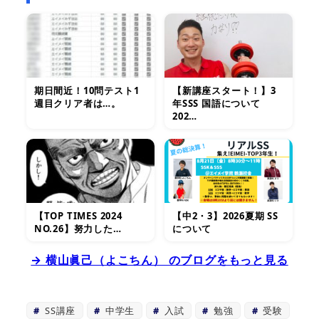
期日間近！10問テスト1
【新講座スタート！】3
週目クリア者は…。
年SSS 国語について
202…
【TOP TIMES 2024
【中2・3】2026夏期 SS
NO.26】努力した…
について
→ 横山眞己（よこちん） のブログをもっと見る
SS講座
中学生
入試
勉強
受験