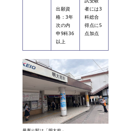
試受験
出願資
者には3
格：3年
科総合
次の内
得点に5
申9科36
点加点
以上
最寄り駅は「明大前」