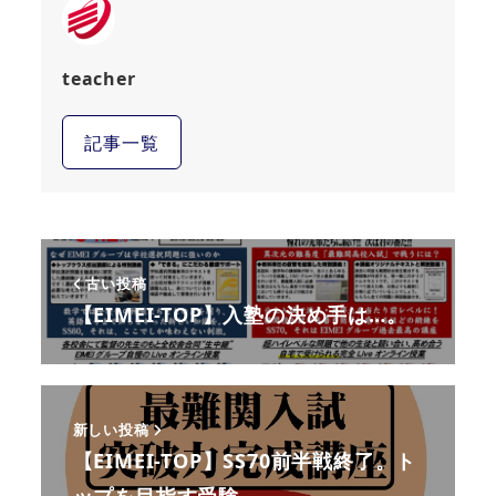
teacher
記事一覧
古い投稿
【EIMEI-TOP】入塾の決め手は…。
新しい投稿
【EIMEI-TOP】SS70前半戦終了。ト
ップを目指す受験…