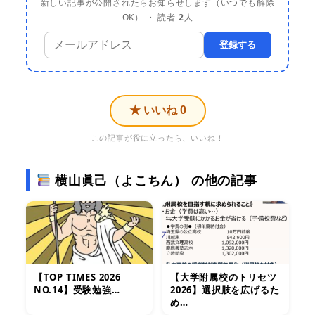
新しい記事が公開されたらお知らせします（いつでも解除
OK） ・ 読者
2
人
登録する
★ いいね
0
この記事が役に立ったら、いいね！
横山眞己（よこちん） の他の記事
【TOP TIMES 2026
【大学附属校のトリセツ
NO.14】受験勉強…
2026】選択肢を広げるた
め…