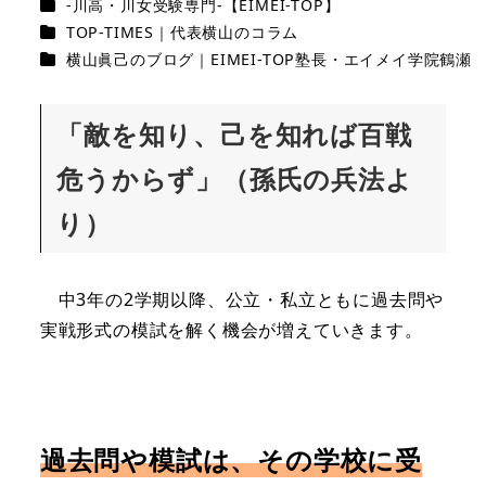
カテゴリー
-川高・川女受験専門-【EIMEI-TOP】
者
カテゴリー
TOP-TIMES｜代表横山のコラム
カテゴリー
横山眞己のブログ｜EIMEI-TOP塾長・エイメイ学院鶴瀬
「敵を知り、己を知れば百戦
危うからず」（孫氏の兵法よ
り）
中3年の2学期以降、公立・私立ともに過去問や
実戦形式の模試を解く機会が増えていきます。
過去問や模試は、その学校に受