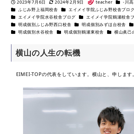
カテゴリ
2023年7月6日
2024年2月9日
teacher
-川高
投稿日
更新日
著
カテゴリー
カテゴリー
ふじみ野上福岡校舎
エイメイ学院ふじみ野校舎ブロ
者
カテゴリー
カテゴリー
エイメイ学院水谷校舎ブログ
エイメイ学院鶴瀬校舎
カテゴリー
カテゴリー
カ
明成個別ふじみ野西口校舎
明成個別みずほ台校舎
カテゴリー
カテゴリー
カテゴリー
明成個別水谷校舎
明成個別鶴瀬東校舎
横山眞己の
横山の人生の転機
EIMEI-TOPの代表をしています。横山と、申します