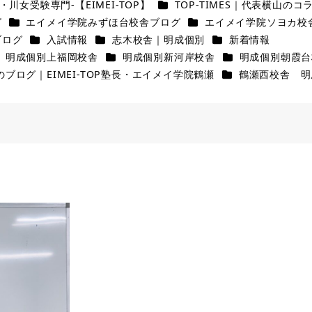
ー
カテゴリー
・川女受験専門-【EIMEI-TOP】
TOP-TIMES｜代表横山のコ
カテゴリー
カテゴリー
グ
エイメイ学院みずほ台校舎ブログ
エイメイ学院ソヨカ校
カテゴリー
カテゴリー
カテゴリー
ブログ
入試情報
志木校舎｜明成個別
新着情報
テゴリー
カテゴリー
カテゴリー
明成個別上福岡校舎
明成個別新河岸校舎
明成個別朝霞台
カテゴリー
ブログ｜EIMEI-TOP塾長・エイメイ学院鶴瀬
鶴瀬西校舎 明
。