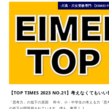
-川高・川女受験専門-【EIMEI-
【TOP TIMES 2023 NO.21】考えなくてもい
「思考力」の低下の原因 昨今、小・中学生の考える力「思
の低下が問題視されています。僕も、教育 […]