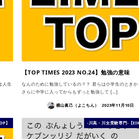
【TOP TIMES 2023 NO.24】勉強の意味
は人生
なんのために勉強しているの？？ 君らは小学生のときか
さらに中学に入ってからもずっと勉強して […]
横山眞己（よこちん）
2023年11月10日
TOP】
-川高・川女受験専門-【EIM