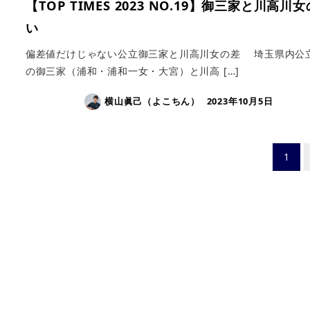
【TOP TIMES 2023 NO.19】御三家と川高川
い
偏差値だけじゃない公立御三家と川高川女の差 埼玉県内公
の御三家（浦和・浦和一女・大宮）と川高 […]
横山眞己（よこちん）
2023年10月5日
投
1
稿
の
ペ
ー
ジ