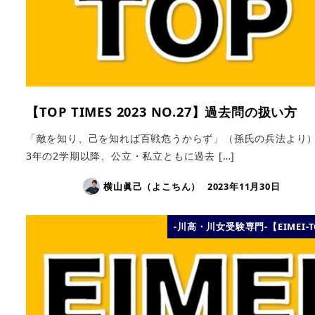
【TOP TIMES 2023 NO.27】過去問の扱い方
「敵を知り、己を知れば百戦危うからず」（孫氏の兵法より
3年の2学期以降、公立・私立ともに過去 […]
横山眞己（よこちん）
2023年11月30日
-川高・川女受験専門-【EIMEI-