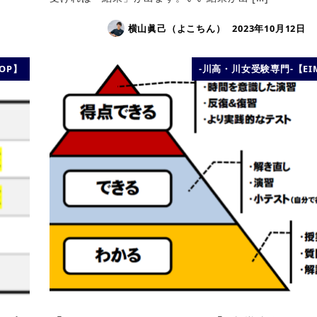
横山眞己（よこちん）
2023年10月12日
TOP】
-川高・川女受験専門-【EIM