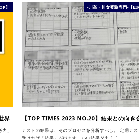
TOP】
-川高・川女受験専門-【EIM
い世界
【TOP TIMES 2023 NO.20】結果との向
考力」
テストの結果は、そのプロセスを分析すべし。 定期テス
受ければ「結果」が出ます。いい結果が出 […]