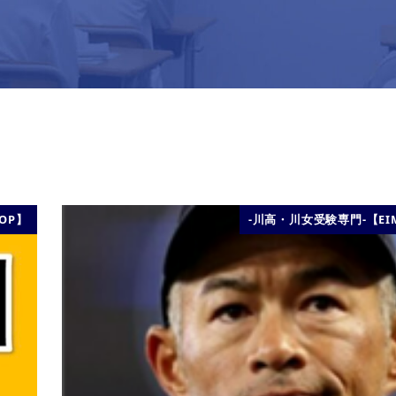
TOP】
-川高・川女受験専門-【EIM