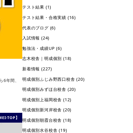
テスト結果
(1)
テスト結果・合格実績
(16)
代表のブログ
(6)
入試情報
(24)
勉強法・成績UP
(6)
志木校舎｜明成個別
(18)
新着情報
(227)
明成個別ふじみ野西口校舎
(20)
ら6年間、
明成個別みずほ台校舎
(20)
明成個別上福岡校舎
(12)
明成個別新河岸校舎
(20)
EI-TOP】
明成個別朝霞台校舎
(18)
明成個別水谷校舎
(19)