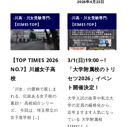
2026年4月23日
-川高・川女受験専門-
-川高・川女受験専門-
【EIMEI-TOP】
【EIMEI-TOP】
【TOP TIMES 2026
3/1(日)19:00～!
NO.7】川越女子高
「大学附属校のトリ
校
セツ2026」イベン
ト開催決定！
「川女」の愛称で親しま
れる、伝統ある女子校の
大学入試の改革や私立大
素顔！ 高校紹介シリー
学の定員の厳格化から、
ズ。 今回は、埼玉県立の
近年ますます人気になっ
女子進学校 […]
ている 大学附属校
EIMEI […]