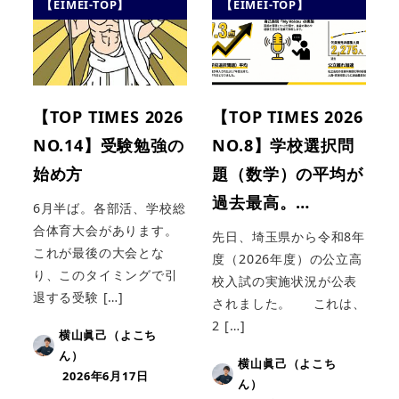
【EIMEI-TOP】
【EIMEI-TOP】
【TOP TIMES 2026
【TOP TIMES 2026
NO.14】受験勉強の
NO.8】学校選択問
始め方
題（数学）の平均が
過去最高。…
6月半ば。各部活、学校総
合体育大会があります。
先日、埼玉県から令和8年
これが最後の大会とな
度（2026年度）の公立高
り、このタイミングで引
校入試の実施状況が公表
退する受験 […]
されました。 これは、
2 […]
横山眞己（よこち
ん）
横山眞己（よこち
2026年6月17日
ん）