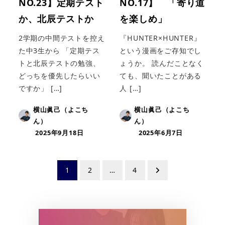
NO.23】定期テスト
NO.17】 「寄り道
か、北辰テストか
を楽しめ」
2学期の中間テストを控え
『HUNTER×HUNTER』
た中3生から 「定期テス
という漫画をご存知でし
トと北辰テストの勉強、
ょうか。 読んだことなく
どっちを優先したらいい
ても、聞いたことがある
ですか」 […]
人 […]
横山眞己（よこち
横山眞己（よこち
ん）
ん）
2025年9月18日
2025年6月7日
投
1
2
…
4
稿
の