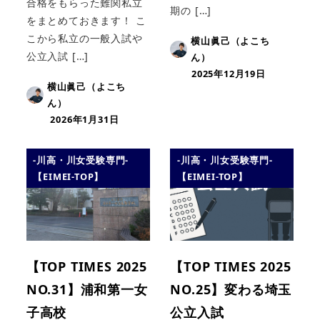
合格をもらった難関私立
期の […]
をまとめておきます！ こ
こから私立の一般入試や
横山眞己（よこち
公立入試 […]
ん）
2025年12月19日
横山眞己（よこち
ん）
2026年1月31日
-川高・川女受験専門-
-川高・川女受験専門-
【EIMEI-TOP】
【EIMEI-TOP】
【TOP TIMES 2025
【TOP TIMES 2025
NO.31】浦和第一女
NO.25】変わる埼玉
子高校
公立入試