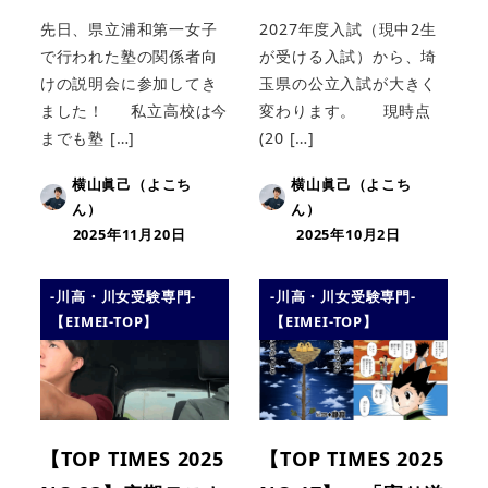
先日、県立浦和第一女子
2027年度入試（現中2生
で行われた塾の関係者向
が受ける入試）から、埼
けの説明会に参加してき
玉県の公立入試が大きく
ました！ 私立高校は今
変わります。 現時点
までも塾 […]
(20 […]
横山眞己（よこち
横山眞己（よこち
ん）
ん）
2025年11月20日
2025年10月2日
-川高・川女受験専門-
-川高・川女受験専門-
【EIMEI-TOP】
【EIMEI-TOP】
【TOP TIMES 2025
【TOP TIMES 2025