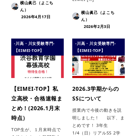
横山眞己（よこち
ん）
横山眞己（よこち
2026年4月17日
ん）
2026年2月3日
-川高・川女受験専門-
-川高・川女受験専門-
【EIMEI-TOP】
【EIMEI-TOP】
【EIMEI-TOP】私
2026.3学期からの
立高校・合格速報ま
SSについて
とめ！(2026.1月末
授業内で今後の動きを説
時点）
明しました！ 以下、ま
とめです！ 3年生
TOP生が、１月末時点で
1/4（日）リアルSS 2学