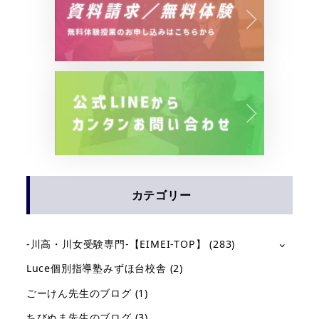
ペ
ー
ジ
送
り
カテゴリー
-川高・川女受験専門-【EIMEI-TOP】
(283)
Luce個別指導塾みずほ台校舎
(2)
ごーけん先生のブログ
(1)
ちびぬま先生のブログ
(3)