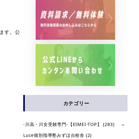
ます。公
カテゴリー
-川高・川女受験専門-【EIMEI-TOP】
(283)
Luce個別指導塾みずほ台校舎
(2)