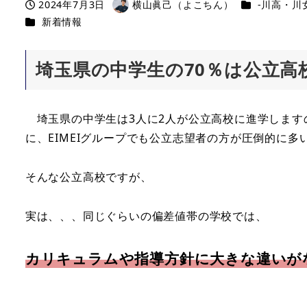
カテゴリー
2024年7月3日
横山眞己（よこちん）
-川高・川女
投稿日
著
カテゴリー
新着情報
者
埼玉県の中学生の70％は公立高
埼玉県の中学生は3人に2人が公立高校に進学します
に、EIMEIグループでも公立志望者の方が圧倒的に多
そんな公立高校ですが、
実は、、、同じぐらいの偏差値帯の学校では、
カリキュラムや指導方針に大きな違いが