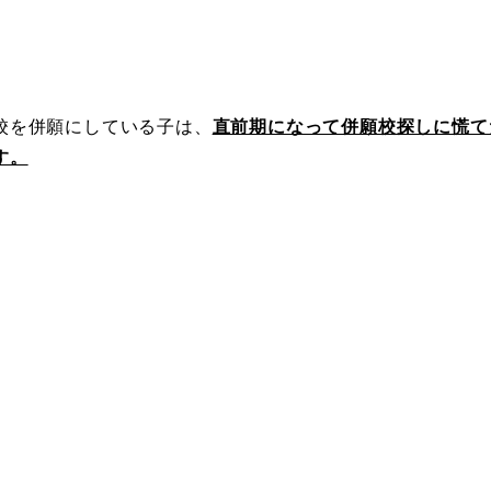
校を併願にしている子は、
直前期になって併願校探しに慌て
す。