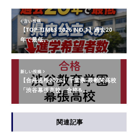
古い投稿
【TOP TIMES 2026 NO.1】過去20
年で最低。…
新しい投稿
【合格速報2026】千葉県 最難関高校
「渋谷幕張高校」合格&…
関連記事