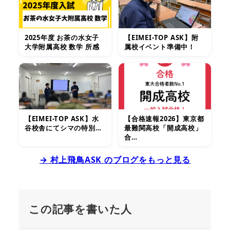
2025年度 お茶の水女子
【EIMEI-TOP ASK】附
大学附属高校 数学 所感
属校イベント準備中！
【EIMEI-TOP ASK】水
【合格速報2026】東京都
谷校舎にてシマの特別…
最難関高校「開成高校」
合…
→ 村上飛鳥ASK のブログをもっと見る
この記事を書いた人