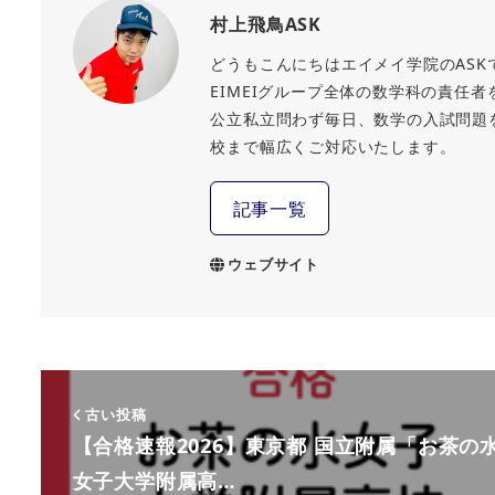
村上飛鳥ASK
どうもこんにちはエイメイ学院のASK
EIMEIグループ全体の数学科の責任
公立私立問わず毎日、数学の入試問題
校まで幅広くご対応いたします。
記事一覧
ウェブサイト
古い投稿
【合格速報2026】東京都 国立附属「お茶の
女子大学附属高…