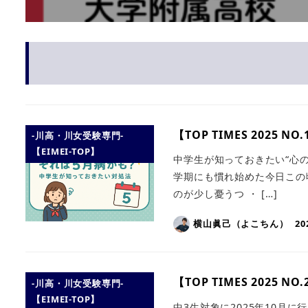
【TOP TIMES 2025
-川高・川女受験専門-
【EIMEI-TOP】
中学生が知っておきたい“心
学期にも慣れ始めた今日この
のが少し憂うつ ・ […]
横山眞己（よこちん）
2
【TOP TIMES 2025 
-川高・川女受験専門-
【EIMEI-TOP】
中3生対象に2025年10