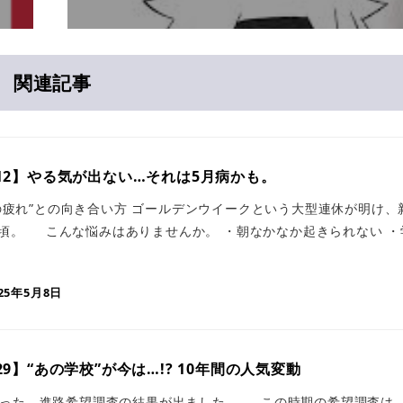
関連記事
 NO.12】やる気が出ない…それは5月病かも。
の疲れ”との向き合い方 ゴールデンウイークという大型連休が明け、
頃。 こんな悩みはありませんか。 ・朝なかなか起きられない ・
025年5月8日
NO.29】“あの学校”が今は…!? 10年間の人気変動
月に行った、進路希望調査の結果が出ました。 この時期の希望調査は