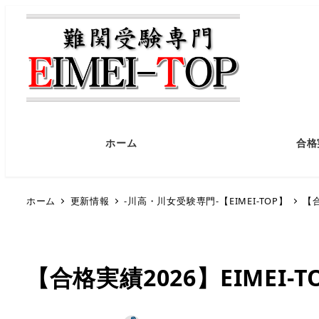
ホーム
合格
ホーム
更新情報
-川高・川女受験専門-【EIMEI-TOP】
【合
【合格実績2026】EIMEI