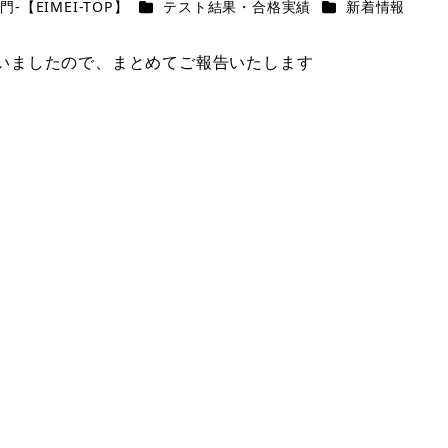
カテゴリー
カテゴリー
-【EIMEI-TOP】
テスト結果・合格実績
新着情報
出揃いましたので、まとめてご報告いたします
！