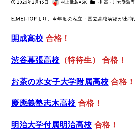
カテゴリー
2026年2月15日
村上飛鳥ASK
-川高・川女受験専門
投稿日
著
者
EIMEI-TOPより、今年度の私立・国立高校実績が
開成高校
合格！
渋谷幕張高校
（特待生）
合格！
お茶の水女子大学附属高校
合格
慶應義塾志木高校
合格！
明治大学付属明治高校
合格！