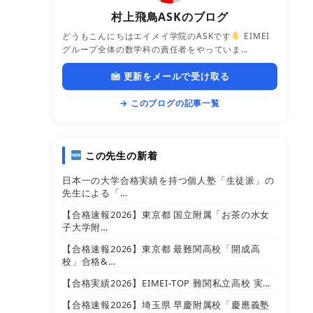
村上飛鳥ASKのブログ
どうもこんにちはエイメイ学院のASKです
EIMEI
グループ全体の数学科の責任者をやっていま…
更新をメールで受け取る
→ このブログの記事一覧
この先生の新着
日本一の大学合格実績を持つ個人塾「生徒派」の
先生による「…
【合格速報2026】東京都 国立附属「お茶の水女
子大学附…
【合格速報2026】東京都 最難関高校「開成高
校」合格&…
【合格実績2026】EIMEI-TOP 難関私立高校 実…
【合格速報2026】埼玉県 早慶附属校「慶應義塾