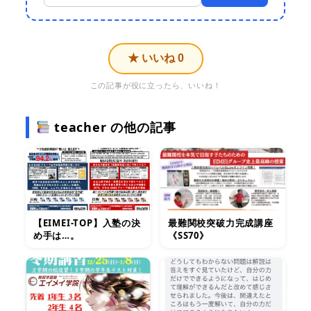
★ いいね
0
この記事が役に立ったら、いいね！
teacher の他の記事
【EIMEI-TOP】入塾の決
最難関校突破力完成講座
め手は…。
《SS70》