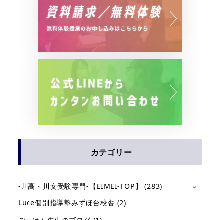
カテゴリー
-川高・川女受験専門-【EIMEI-TOP】
(283)
Luce個別指導塾みずほ台校舎
(2)
ごーけん先生のブログ
(1)