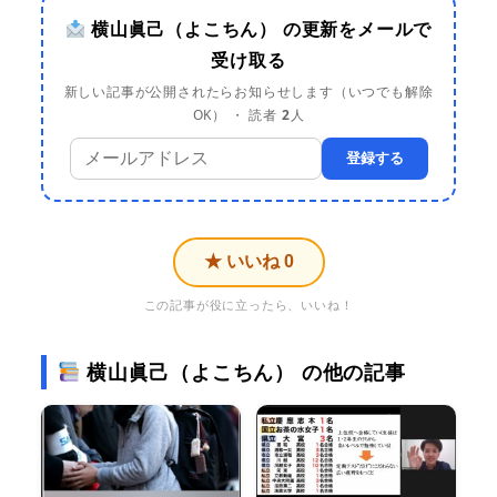
横山眞己（よこちん） の更新をメールで
受け取る
新しい記事が公開されたらお知らせします（いつでも解除
OK） ・ 読者
2
人
登録する
★ いいね
0
この記事が役に立ったら、いいね！
横山眞己（よこちん） の他の記事