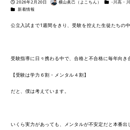
カテゴリー
2026年2月20日
横山眞己（よこちん）
-川高・川
投稿日
著
カテゴリー
新着情報
者
公立入試まで1週間をきり、受験を控えた生徒たちの
受験指導に日々携わる中で、合格と不合格に毎年向き
【受験は学力６割・メンタル４割】
だと、僕は考えています。
いくら実力があっても、メンタルが不安定だと本番出