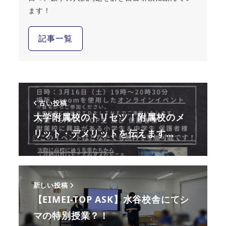
ます！
記事一覧
古い投稿
大学附属校のトリセツ！附属校のメ
リット・デメリットを伝えます…
新しい投稿
【EIMEI-TOP ASK】水谷校舎にてシ
マの特別授業？！