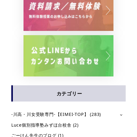
カテゴリー
-川高・川女受験専門-【EIMEI-TOP】
(283)
Luce個別指導塾みずほ台校舎
(2)
ごーけん先生のブログ
(1)