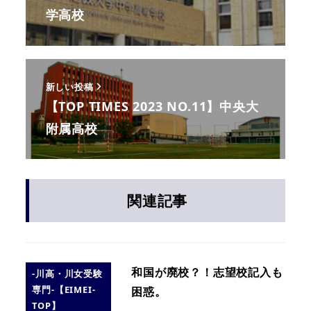
学高校
新しい投稿
【TOP TIMES 2023 NO.11】中央大
附属高校
関連記事
和国が廃校？！志望校記入も
-川高・川女受験
専門-【EIMEI-
困惑。
TOP】