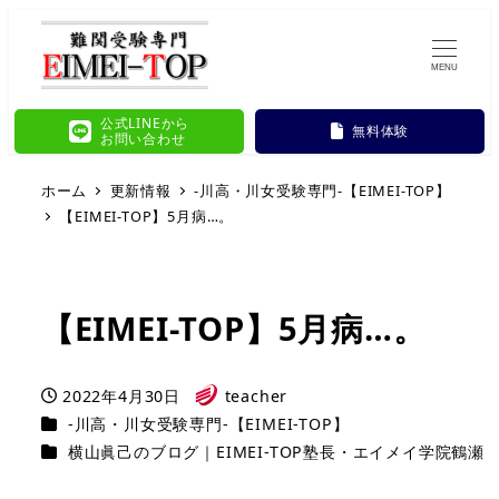
MENU
公式LINEから
無料体験
お問い合わせ
ホーム
更新情報
-川高・川女受験専門-【EIMEI-TOP】
【EIMEI-TOP】5月病…。
【EIMEI-TOP】5月病…。
2022年4月30日
teacher
投稿日
著
カテゴリー
-川高・川女受験専門-【EIMEI-TOP】
者
カテゴリー
横山眞己のブログ｜EIMEI-TOP塾長・エイメイ学院鶴瀬