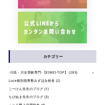
カテゴリー
-川高・川女受験専門-【EIMEI-TOP】
(283)
Luce個別指導塾みずほ台校舎
(2)
ごーけん先生のブログ
(1)
ちびぬま先生のブログ
(3)
ふじみ野上福岡校舎
(8)