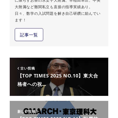
に限らずお茶の水女子大附属、早稲田本庄、中央
大附属など難関私立も直接の指導実績あり。
日々、数学の入試問題を解き自己研鑽に励んでい
ます！
記事一覧
古い投稿
【TOP TIMES 2025 NO.10】東大合
格者への祝…
新しい投稿