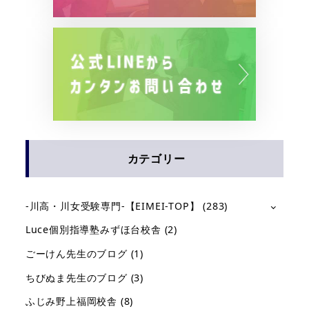
カテゴリー
-川高・川女受験専門-【EIMEI-TOP】
(283)
Luce個別指導塾みずほ台校舎
(2)
ごーけん先生のブログ
(1)
ちびぬま先生のブログ
(3)
ふじみ野上福岡校舎
(8)