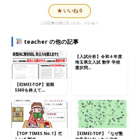
★ いいね
0
この記事が役に立ったら、いいね！
teacher の他の記事
【入試分析】令和４年度
埼玉県立入試 数学 学校
選択問…
【EIMEI-TOP】前期
SS60を終えて…
【TOP TIMES No.1】忙
【EIMEI-TOP】「なぜ塾
しいを制す
の先生になったんです