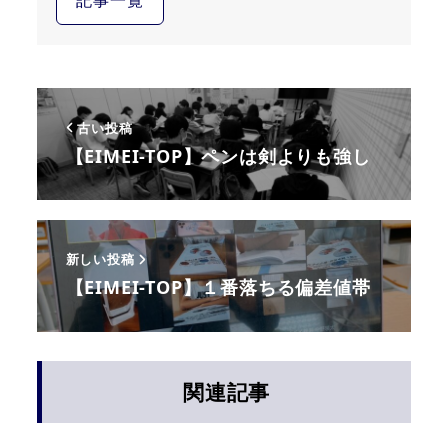
記事一覧
古い投稿
【EIMEI-TOP】ペンは剣よりも強し
新しい投稿
【EIMEI-TOP】１番落ちる偏差値帯
関連記事