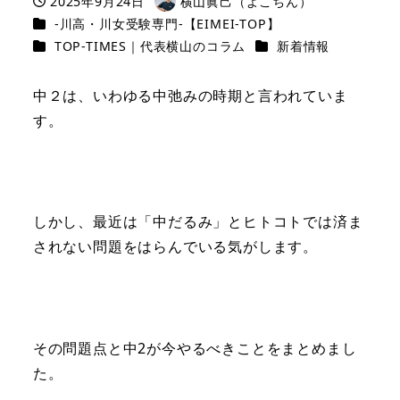
2025年9月24日
横山眞己（よこちん）
投稿日
著
カテゴリー
-川高・川女受験専門-【EIMEI-TOP】
者
カテゴリー
カテゴリー
TOP-TIMES｜代表横山のコラム
新着情報
中２は、いわゆる中弛みの時期と言われていま
す。
しかし、最近は「中だるみ」とヒトコトでは済ま
されない問題をはらんでいる気がします。
その問題点と中2が今やるべきことをまとめまし
た。