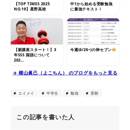
【TOP TIMES 2025
中1から始める受験勉強
NO.19】星野高校
に最強テキスト！
【新講座スタート！】3
今週(6/26~)の神セブン
年SSS 国語について
202…
→ 横山眞己（よこちん） のブログをもっと見る
エイメイ
中学生
勉強
受験
この記事を書いた人